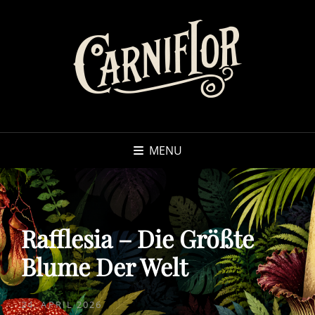
MENU
Rafflesia – Die Größte
Blume Der Welt
POSTED
24. APRIL 2026