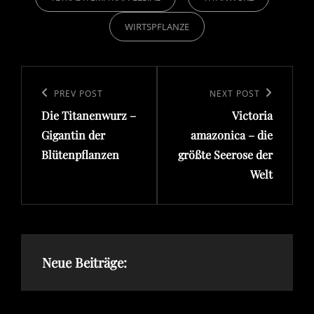
WIRTSPFLANZE
Beitragsnavigation
Previous
PREV POST
Next
NEXT POST
Die Titanenwurz –
Victoria
Post
Post
Gigantin der
amazonica – die
Blütenpflanzen
größte Seerose der
Welt
Neue Beiträge: