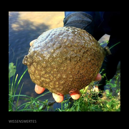
CAT
WISSENSWERTES
LINKS