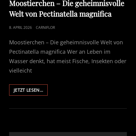
Moostierchen – Die geheimnisvolle
Welt von Pectinatella magnifica
POSTED
8. APRIL 2026
CARNIFLOR
ON
Moostierchen – Die geheimnisvolle Welt von
Pectinatella magnifica Wer an Leben im
Wasser denkt, hat meist Fische, Insekten oder
vielleicht
MOOSTIERCHEN
JETZT LESEN…
–
DIE
GEHEIMNISVOLLE
WELT
VON
PECTINATELLA
MAGNIFICA