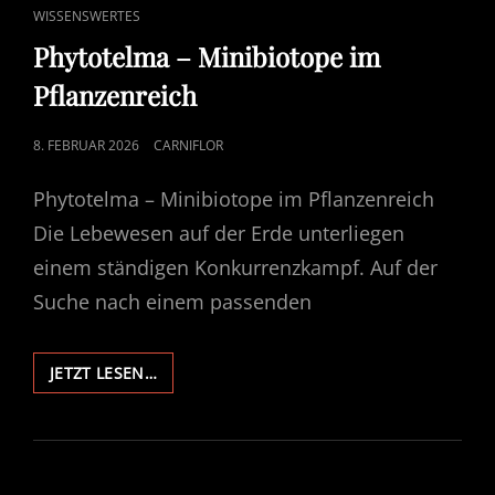
CAT
WISSENSWERTES
LINKS
Phytotelma – Minibiotope im
Pflanzenreich
POSTED
8. FEBRUAR 2026
CARNIFLOR
ON
Phytotelma – Minibiotope im Pflanzenreich
Die Lebewesen auf der Erde unterliegen
einem ständigen Konkurrenzkampf. Auf der
Suche nach einem passenden
PHYTOTELMA
JETZT LESEN…
–
MINIBIOTOPE
IM
PFLANZENREICH