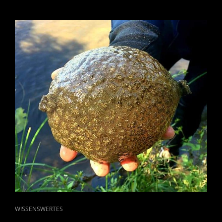
CAT
WISSENSWERTES
LINKS