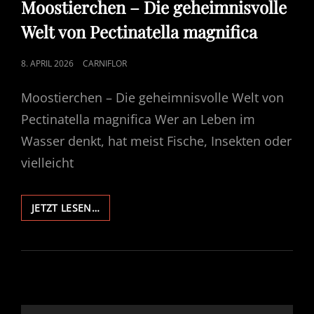
Moostierchen – Die geheimnisvolle
Welt von Pectinatella magnifica
POSTED
8. APRIL 2026
CARNIFLOR
ON
Moostierchen – Die geheimnisvolle Welt von
Pectinatella magnifica Wer an Leben im
Wasser denkt, hat meist Fische, Insekten oder
vielleicht
MOOSTIERCHEN
JETZT LESEN…
–
DIE
GEHEIMNISVOLLE
WELT
VON
PECTINATELLA
MAGNIFICA