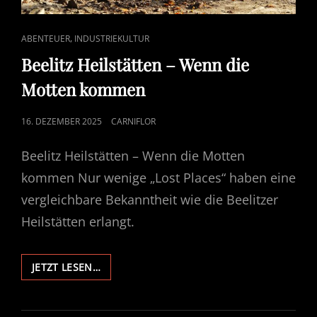
CAT
,
ABENTEUER
INDUSTRIEKULTUR
LINKS
Beelitz Heilstätten – Wenn die
Motten kommen
POSTED
16. DEZEMBER 2025
CARNIFLOR
ON
Beelitz Heilstätten – Wenn die Motten
kommen Nur wenige „Lost Places“ haben eine
vergleichbare Bekanntheit wie die Beelitzer
Heilstätten erlangt.
BEELITZ
JETZT LESEN…
HEILSTÄTTEN
–
WENN