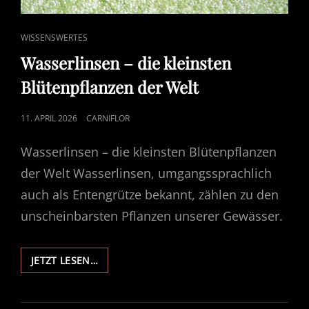
CAT
WISSENSWERTES
LINKS
Wasserlinsen – die kleinsten
Blütenpflanzen der Welt
POSTED
11. APRIL 2026
CARNIFLOR
ON
Wasserlinsen – die kleinsten Blütenpflanzen
der Welt Wasserlinsen, umgangssprachlich
auch als Entengrütze bekannt, zählen zu den
unscheinbarsten Pflanzen unserer Gewässer.
WASSERLINSEN
JETZT LESEN…
–
DIE
KLEINSTEN