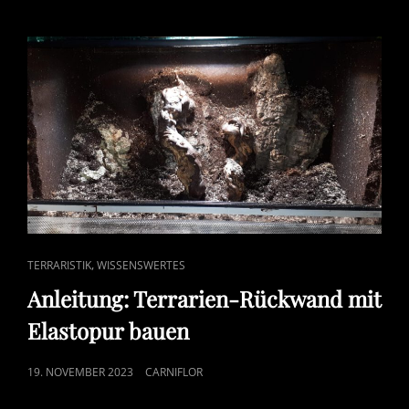
CAT
,
TERRARISTIK
WISSENSWERTES
LINKS
Anleitung: Terrarien-Rückwand mit
Elastopur bauen
POSTED
19. NOVEMBER 2023
CARNIFLOR
ON