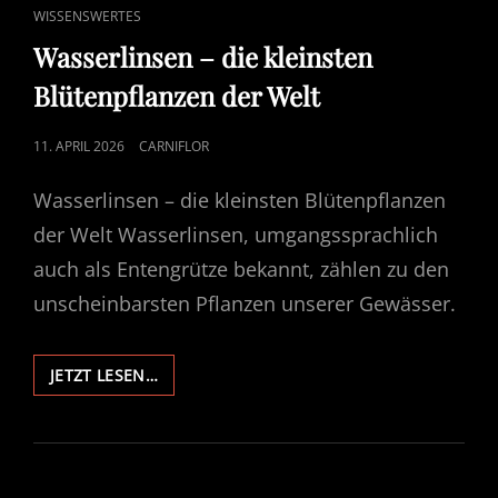
CAT
WISSENSWERTES
LINKS
Wasserlinsen – die kleinsten
Blütenpflanzen der Welt
POSTED
11. APRIL 2026
CARNIFLOR
ON
Wasserlinsen – die kleinsten Blütenpflanzen
der Welt Wasserlinsen, umgangssprachlich
auch als Entengrütze bekannt, zählen zu den
unscheinbarsten Pflanzen unserer Gewässer.
WASSERLINSEN
JETZT LESEN…
–
DIE
KLEINSTEN
BLÜTENPFLANZEN
DER