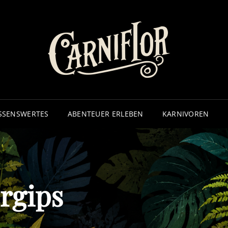
CA
– ECHTE
SSENSWERTES
ABENTEUER ERLEBEN
KARNIVOREN
rgips