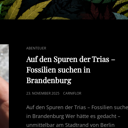
CAT
ABENTEUER
LINKS
Auf den Spuren der Trias –
Fossilien suchen in
Brandenburg
POSTED
23. NOVEMBER 2025
CARNIFLOR
ON
Auf den Spuren der Trias – Fossilien such
in Brandenburg Wer hätte es gedacht –
unmittelbar am Stadtrand von Berlin