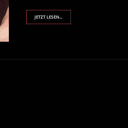
AUF
JETZT LESEN…
DEN
SPUREN
DER
TRIAS
–
FOSSILIEN
SUCHEN
IN
BRANDENBURG