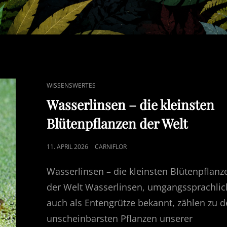
CAT
WISSENSWERTES
LINKS
Wasserlinsen – die kleinsten
Blütenpflanzen der Welt
POSTED
11. APRIL 2026
CARNIFLOR
ON
Wasserlinsen – die kleinsten Blütenpflanz
der Welt Wasserlinsen, umgangssprachlic
auch als Entengrütze bekannt, zählen zu 
unscheinbarsten Pflanzen unserer