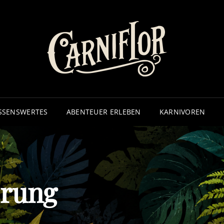
CA
– ECHTE
SSENSWERTES
ABENTEUER ERLEBEN
KARNIVOREN
erung