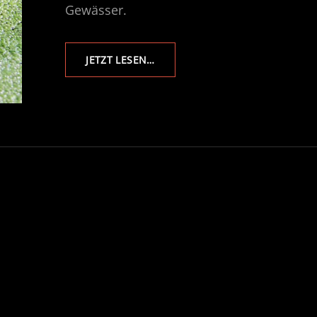
Gewässer.
WASSERLINSEN
JETZT LESEN…
–
DIE
KLEINSTEN
BLÜTENPFLANZEN
DER
WELT