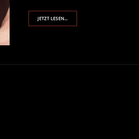
AUF
JETZT LESEN…
DEN
SPUREN
DER
TRIAS
–
FOSSILIEN
SUCHEN
IN
BRANDENBURG