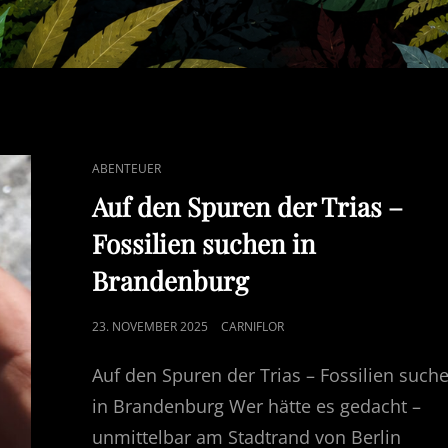
CAT
ABENTEUER
LINKS
Auf den Spuren der Trias –
Fossilien suchen in
Brandenburg
POSTED
23. NOVEMBER 2025
CARNIFLOR
ON
Auf den Spuren der Trias – Fossilien such
in Brandenburg Wer hätte es gedacht –
unmittelbar am Stadtrand von Berlin