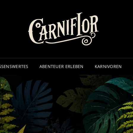
CA
– ECHTE
SSENSWERTES
ABENTEUER ERLEBEN
KARNIVOREN
s