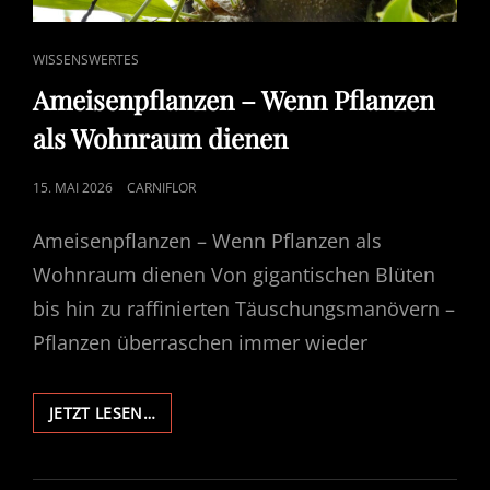
CAT
WISSENSWERTES
LINKS
Ameisenpflanzen – Wenn Pflanzen
als Wohnraum dienen
POSTED
15. MAI 2026
CARNIFLOR
ON
Ameisenpflanzen – Wenn Pflanzen als
Wohnraum dienen Von gigantischen Blüten
bis hin zu raffinierten Täuschungsmanövern –
Pflanzen überraschen immer wieder
AMEISENPFLANZEN
JETZT LESEN…
–
WENN
PFLANZEN