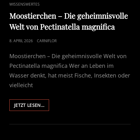
CAT
WISSENSWERTES
LINKS
Moostierchen – Die geheimnisvolle
Welt von Pectinatella magnifica
POSTED
8. APRIL 2026
CARNIFLOR
ON
Moostierchen – Die geheimnisvolle Welt von
Pectinatella magnifica Wer an Leben im
Wasser denkt, hat meist Fische, Insekten oder
vielleicht
MOOSTIERCHEN
JETZT LESEN…
–
DIE
GEHEIMNISVOLLE
WELT
VON