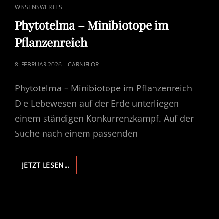
CAT
WISSENSWERTES
LINKS
Phytotelma – Minibiotope im
Pflanzenreich
POSTED
8. FEBRUAR 2026
CARNIFLOR
ON
Phytotelma – Minibiotope im Pflanzenreich
Die Lebewesen auf der Erde unterliegen
einem ständigen Konkurrenzkampf. Auf der
Suche nach einem passenden
PHYTOTELMA
JETZT LESEN…
–
MINIBIOTOPE
IM
PFLANZENREICH