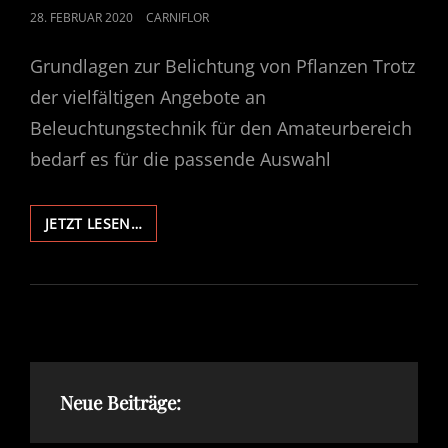
POSTED
28. FEBRUAR 2020
CARNIFLOR
ON
Grundlagen zur Belichtung von Pflanzen Trotz
der vielfältigen Angebote an
Beleuchtungstechnik für den Amateurbereich
bedarf es für die passende Auswahl
GRUNDLAGEN
JETZT LESEN…
ZUR
BELICHTUNG
VON
PFLANZEN
#1
Neue Beiträge: