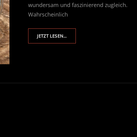
wundersam und faszinierend zugleich.
Wahrscheinlich
DER
JETZT LESEN…
BLOB
–
EIN
LEBEN
ZWISCHEN
PILZ-
UND
TIERREICH