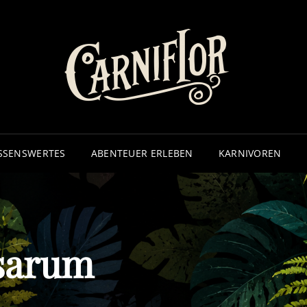
CA
– ECHTE
SSENSWERTES
ABENTEUER ERLEBEN
KARNIVOREN
sarum