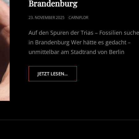
Brandenburg
POSTED
23. NOVEMBER 2025
CARNIFLOR
ON
Auf den Spuren der Trias – Fossilien such
in Brandenburg Wer hätte es gedacht –
unmittelbar am Stadtrand von Berlin
AUF
JETZT LESEN…
DEN
SPUREN
DER
TRIAS
–
FOSSILIEN
SUCHEN
IN
BRANDENBURG