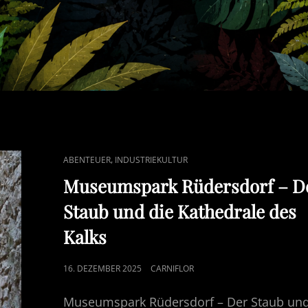
CAT
,
ABENTEUER
INDUSTRIEKULTUR
LINKS
Museumspark Rüdersdorf – D
Staub und die Kathedrale des
Kalks
POSTED
16. DEZEMBER 2025
CARNIFLOR
ON
Museumspark Rüdersdorf – Der Staub un