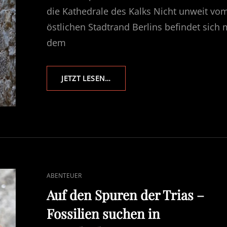
die Kathedrale des Kalks Nicht unweit vo
östlichen Stadtrand Berlins befindet sich 
dem
MUSEUMSPARK
JETZT LESEN…
RÜDERSDORF
–
DER
STAUB
UND
DIE
KATHEDRALE
DES
KALKS
CAT
ABENTEUER
LINKS
Auf den Spuren der Trias –
Fossilien suchen in