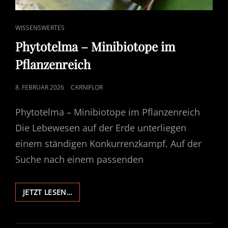
CAT
WISSENSWERTES
LINKS
Phytotelma – Minibiotope im
Pflanzenreich
POSTED
8. FEBRUAR 2026
CARNIFLOR
ON
Phytotelma – Minibiotope im Pflanzenreich
Die Lebewesen auf der Erde unterliegen
einem ständigen Konkurrenzkampf. Auf der
Suche nach einem passenden
PHYTOTELMA
JETZT LESEN…
–
MINIBIOTOPE
IM