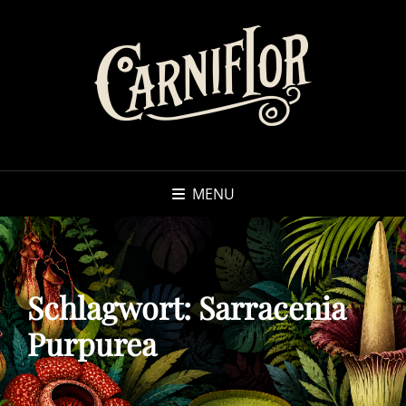
MENU
Schlagwort:
Sarracenia
Purpurea