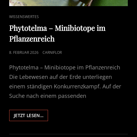
CAT
WISSENSWERTES
LINKS
Phytotelma – Minibiotope im
Pflanzenreich
POSTED
8. FEBRUAR 2026
CARNIFLOR
ON
Phytotelma – Minibiotope im Pflanzenreich
Die Lebewesen auf der Erde unterliegen
einem ständigen Konkurrenzkampf. Auf der
Suche nach einem passenden
PHYTOTELMA
JETZT LESEN…
–
MINIBIOTOPE
IM