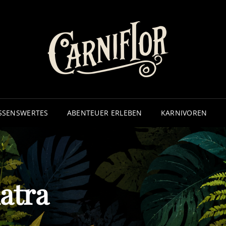
CA
– ECHTE
SSENSWERTES
ABENTEUER ERLEBEN
KARNIVOREN
atra