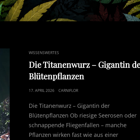
CAT
WISSENSWERTES
LINKS
Die Titanenwurz – Gigantin d
Blütenpflanzen
POSTED
17. APRIL 2026
CARNIFLOR
ON
Die Titanenwurz – Gigantin der
Blütenpflanzen Ob riesige Seerosen oder
schnappende Fliegenfallen – manche
Pflanzen wirken fast wie aus einer