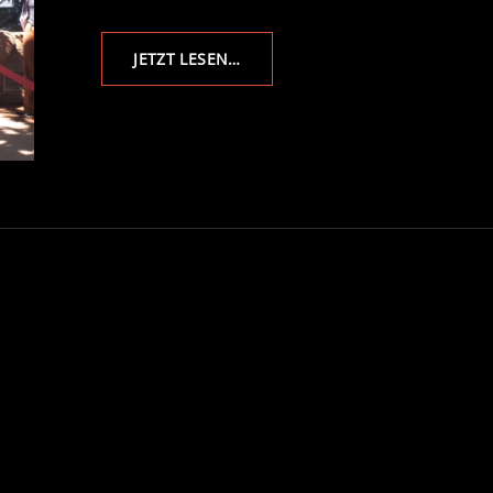
DIE
JETZT LESEN…
TITANENWURZ
–
GIGANTIN
DER
BLÜTENPFLANZEN