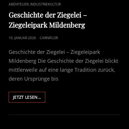
CAT
,
ABENTEUER
INDUSTRIEKULTUR
LINKS
Geschichte der Ziegelei –
Ziegeleipark Mildenberg
POSTED
10. JANUAR 2026
CARNIFLOR
ON
Geschichte der Ziegelei – Ziegeleipark
Mildenberg Die Geschichte der Ziegelei blickt
mittlerweile auf eine lange Tradition zurück,
deren Ursprünge bis
GESCHICHTE
JETZT LESEN…
DER
ZIEGELEI
–
ZIEGELEIPARK
MILDENBERG