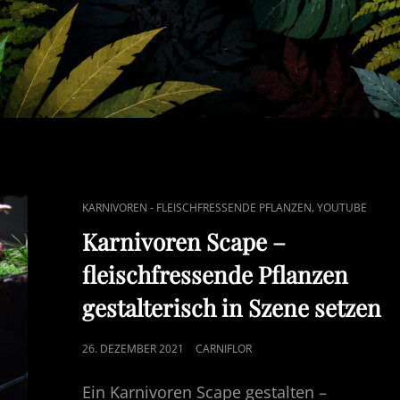
CAT
,
KARNIVOREN - FLEISCHFRESSENDE PFLANZEN
YOUTUBE
LINKS
Karnivoren Scape –
fleischfressende Pflanzen
gestalterisch in Szene setzen
POSTED
26. DEZEMBER 2021
CARNIFLOR
ON
Ein Karnivoren Scape gestalten –