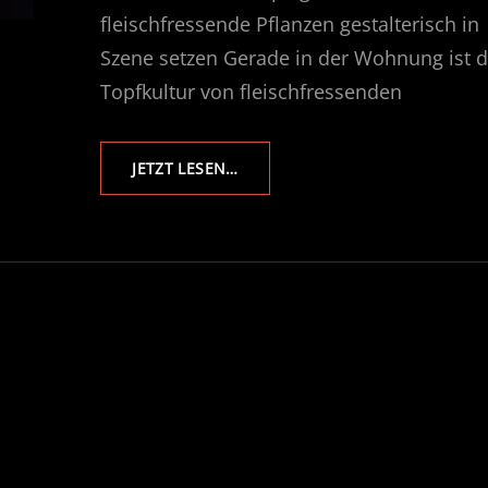
fleischfressende Pflanzen gestalterisch in
Szene setzen Gerade in der Wohnung ist d
Topfkultur von fleischfressenden
KARNIVOREN
JETZT LESEN…
SCAPE
–
FLEISCHFRESSENDE
PFLANZEN
GESTALTERISCH
IN
SZENE
SETZEN