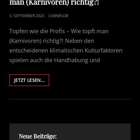
man (Karnivoren) richtig?!
POSTED
3. SEPTEMBER 2020
CARNIFLOR
ON
Topfen wie die Profis – Wie topft man
(Karnivoren) richtig?! Neben den
entscheidenen klimatischen Kulturfaktoren
spielen auch die Handhabung und
TOPFEN
JETZT LESEN…
WIE
DIE
PROFIS
–
WIE
TOPFT
MAN
(KARNIVOREN)
Neue Beiträge:
RICHTIG?!