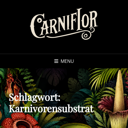
MENU
Schlagwort:
Karnivorensubstrat