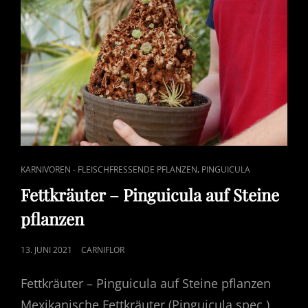
VERMEIDEN!
CAT
,
KARNIVOREN - FLEISCHFRESSENDE PFLANZEN
PINGUICULA
LINKS
Fettkräuter – Pinguicula auf Steine
pflanzen
POSTED
13. JUNI 2021
CARNIFLOR
ON
Fettkräuter – Pinguicula auf Steine pflanzen
Mexikanische Fettkräuter (Pinguicula spec.)