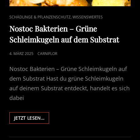
CAT
,
SCHÄDLINGE & PFLANZENSCHUTZ
WISSENSWERTES
LINKS
Nostoc Bakterien – Grüne
Schleimkugeln auf dem Substrat
POSTED
4. MÄRZ 2025
CARNIFLOR
ON
Nostoc Bakterien – Grüne Schleimkugeln auf
dem Substrat Hast du grüne Schleimkugeln
auf deinem Substrat entdeckt, handelt es sich
dabei
NOSTOC
JETZT LESEN…
BAKTERIEN
–
GRÜNE