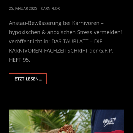
POSTED
25. JANUAR 2025
CARNIFLOR
ON
Anstau-Bewässerung bei Karnivoren –
hypoxischen & anoxischen Stress vermeiden!
veröffentlicht in: DAS TAUBLATT – DIE
KARNIVOREN-FACHZEITSCHRIFT der G.F.P.
HEFT 95,
ANSTAU-
JETZT LESEN…
BEWÄSSERUNG
BEI
KARNIVOREN
–
HYPOXISCHEN
&
ANOXISCHEN
STRESS