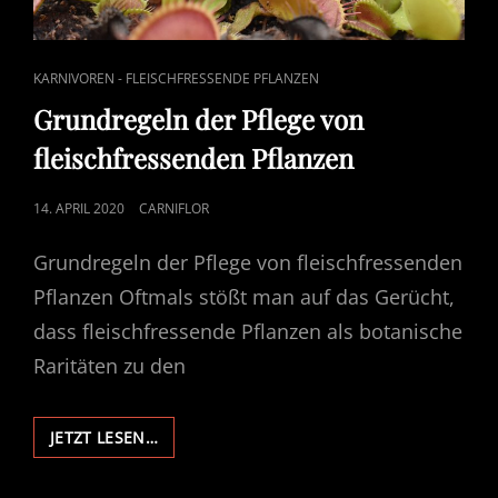
CAT
KARNIVOREN - FLEISCHFRESSENDE PFLANZEN
LINKS
Grundregeln der Pflege von
fleischfressenden Pflanzen
POSTED
14. APRIL 2020
CARNIFLOR
ON
Grundregeln der Pflege von fleischfressenden
Pflanzen Oftmals stößt man auf das Gerücht,
dass fleischfressende Pflanzen als botanische
Raritäten zu den
GRUNDREGELN
JETZT LESEN…
DER
PFLEGE