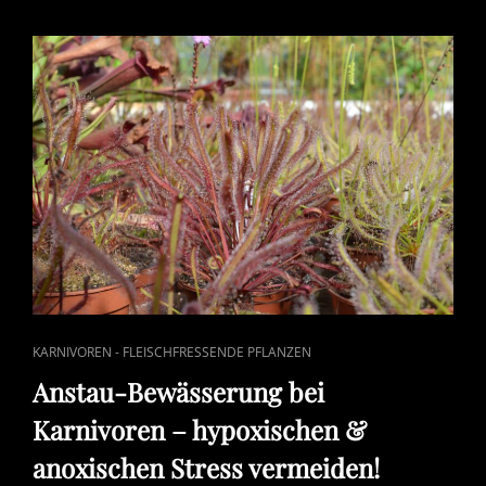
SCHLEIMKUGELN
AUF
DEM
SUBSTRAT
CAT
KARNIVOREN - FLEISCHFRESSENDE PFLANZEN
LINKS
Anstau-Bewässerung bei
Karnivoren – hypoxischen &
anoxischen Stress vermeiden!