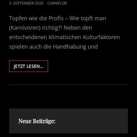
POSTED
3. SEPTEMBER 2020
CARNIFLOR
ON
Topfen wie die Profis – Wie topft man
(Karnivoren) richtig?! Neben den
entscheidenen klimatischen Kulturfaktoren
spielen auch die Handhabung und
TOPFEN
JETZT LESEN…
WIE
DIE
PROFIS
–
WIE
TOPFT
MAN
(KARNIVOREN)
Neue Beiträge:
RICHTIG?!